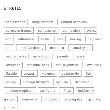
ΕΤΙΚΈΤΕΣ
adolescence
Body Wisdom
Burnout Recovery
collective trauma
compassion
connection
cyclical
living
difference
easter
hate
healing
help each
other
Inner Gardening
metanoia
natural rythm
nature cycles
parenthood
parents
peace
reflection
seasonal living
self-alignment
Slow Living
Suicide
support
violence
αυτοκτονία
βία
γονείς
διαφορετικότητα
εφηβεία
θεραπεία
κυκλική διαβίωση
μετάνοια
πάσχα
συλλογικό
τραύμα
συμπόνια
σύνδεση
υποστήριξη
φυσικός
ρυθμός