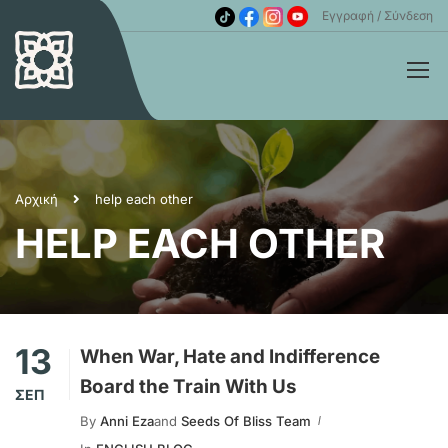
Εγγραφή
Σύνδεση
Αρχική
help each other
HELP EACH OTHER
13
When War, Hate and Indifference
Board the Train With Us
ΣΕΠ
By
Anni Eza
and
Seeds Of Bliss Team