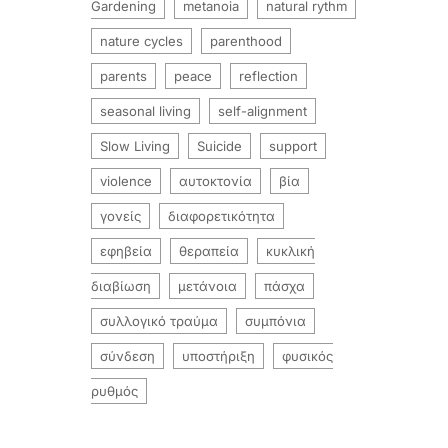
Gardening
metanoia
natural rythm
nature cycles
parenthood
parents
peace
reflection
seasonal living
self-alignment
Slow Living
Suicide
support
violence
αυτοκτονία
βία
γονείς
διαφορετικότητα
εφηβεία
θεραπεία
κυκλική
διαβίωση
μετάνοια
πάσχα
συλλογικό τραύμα
συμπόνια
σύνδεση
υποστήριξη
φυσικός
ρυθμός