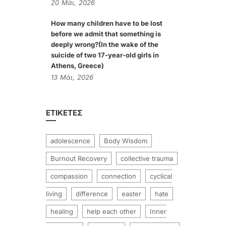
20
Μάι,
2026
How many children have to be lost
before we admit that something is
deeply wrong?(In the wake of the
suicide of two 17-year-old girls in
Athens, Greece)
13
Μάι,
2026
ΕΤΙΚΈΤΕΣ
adolescence
Body Wisdom
Burnout Recovery
collective trauma
compassion
connection
cyclical
living
difference
easter
hate
healing
help each other
Inner