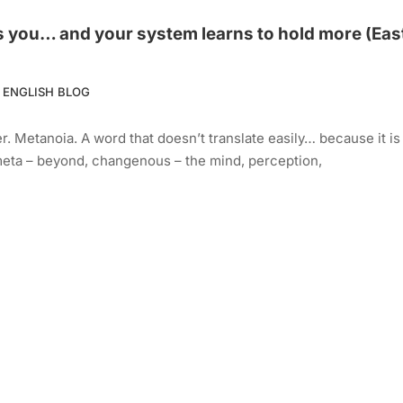
 you… and your system learns to hold more (Eas
ENGLISH BLOG
r. Metanoia. A word that doesn’t translate easily… because it is
:meta – beyond, changenous – the mind, perception,