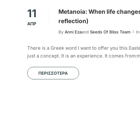
11
Metanoia: When life changes
reflection)
ΑΠΡ
By
Anni Eza
and
Seeds Of Bliss Team
In
There is a Greek word I want to offer you this Easte
just a concept. It is an experience. It comes from
ΠΕΡΙΣΣΌΤΕΡΑ