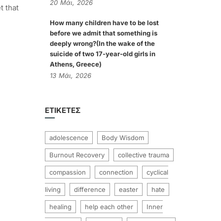
20
Μάι,
2026
t that
How many children have to be lost
before we admit that something is
deeply wrong?(In the wake of the
suicide of two 17-year-old girls in
Athens, Greece)
13
Μάι,
2026
ΕΤΙΚΈΤΕΣ
adolescence
Body Wisdom
Burnout Recovery
collective trauma
compassion
connection
cyclical
living
difference
easter
hate
healing
help each other
Inner