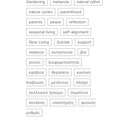
Gardening
metanoia
natural rythm
nature cycles
parenthood
parents
peace
reflection
seasonal living
self-alignment
Slow Living
Suicide
support
violence
αυτοκτονία
βία
γονείς
διαφορετικότητα
εφηβεία
θεραπεία
κυκλική
διαβίωση
μετάνοια
πάσχα
συλλογικό τραύμα
συμπόνια
σύνδεση
υποστήριξη
φυσικός
ρυθμός