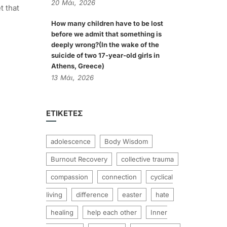
20
Μάι,
2026
t that
How many children have to be lost
before we admit that something is
deeply wrong?(In the wake of the
suicide of two 17-year-old girls in
Athens, Greece)
13
Μάι,
2026
ΕΤΙΚΈΤΕΣ
adolescence
Body Wisdom
Burnout Recovery
collective trauma
compassion
connection
cyclical
living
difference
easter
hate
healing
help each other
Inner