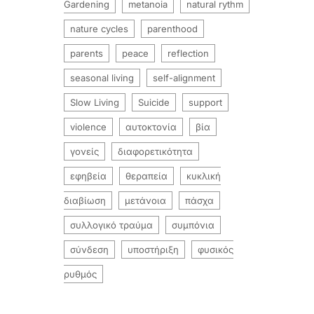
Gardening
metanoia
natural rythm
nature cycles
parenthood
parents
peace
reflection
seasonal living
self-alignment
Slow Living
Suicide
support
violence
αυτοκτονία
βία
γονείς
διαφορετικότητα
εφηβεία
θεραπεία
κυκλική
διαβίωση
μετάνοια
πάσχα
συλλογικό τραύμα
συμπόνια
σύνδεση
υποστήριξη
φυσικός
ρυθμός