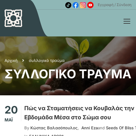
Εγγραφή
Σύνδεση
Αρχική
συλλογικό τραύμα
ΣΥΛΛΟΓΙΚΌ ΤΡΑΎΜΑ
20
Πώς να Σταματήσεις να Κουβαλάς την
Εβδομάδα Μέσα στο Σώμα σου
ΜΆΙ
By
Κώστας Βαλασόπουλος
,
Anni Eza
and
Seeds Of Bliss