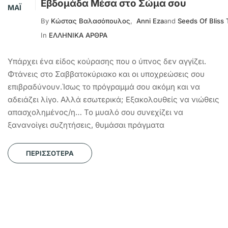
Εβδομάδα Μέσα στο Σώμα σου
ΜΆΙ
By
Κώστας Βαλασόπουλος
,
Anni Eza
and
Seeds Of Bliss
In
ΕΛΛΗΝΙΚΑ ΑΡΘΡΑ
Υπάρχει ένα είδος κούρασης που ο ύπνος δεν αγγίζει.
Φτάνεις στο Σαββατοκύριακο και οι υποχρεώσεις σου
επιβραδύνουν.Ίσως το πρόγραμμά σου ακόμη και να
αδειάζει λίγο. Αλλά εσωτερικά; Εξακολουθείς να νιώθεις
απασχολημένος/η… Το μυαλό σου συνεχίζει να
ξανανοίγει συζητήσεις, θυμάσαι πράγματα
ΠΕΡΙΣΣΌΤΕΡΑ