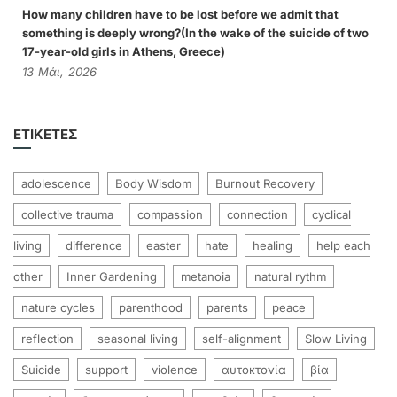
How many children have to be lost before we admit that
something is deeply wrong?(In the wake of the suicide of two
17-year-old girls in Athens, Greece)
13
Μάι,
2026
ΕΤΙΚΈΤΕΣ
adolescence
Body Wisdom
Burnout Recovery
collective trauma
compassion
connection
cyclical
living
difference
easter
hate
healing
help each
other
Inner Gardening
metanoia
natural rythm
nature cycles
parenthood
parents
peace
reflection
seasonal living
self-alignment
Slow Living
Suicide
support
violence
αυτοκτονία
βία