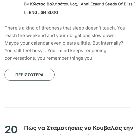
By
Κώστας Βαλασόπουλος
,
Anni Eza
and
Seeds Of Bliss
In
ENGLISH BLOG
There’s a kind of tiredness that sleep doesn’t touch. You
reach the weekend and your obligations slow down.
Maybe your calendar even clears a little. But internally?
You still feel busy… Your mind keeps reopening
conversations, you remember things you
ΠΕΡΙΣΣΌΤΕΡΑ
20
Πώς να Σταματήσεις να Κουβαλάς την