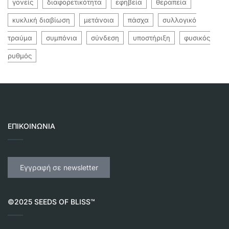
γονείς
διαφορετικότητα
εφηβεία
θεραπεία
κυκλική διαβίωση
μετάνοια
πάσχα
συλλογικό
τραύμα
συμπόνια
σύνδεση
υποστήριξη
φυσικός
ρυθμός
ΕΠΙΚΟΙΝΩΝΊΑ
Εγγραφή σε newsletter
©2025 SEEDS OF BLISS™