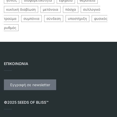
γονείς
διαφορετικότητα
εφηβεία
θεραπεία
κυκλική διαβίωση
μετάνοια
πάσχα
συλλογικό
τραύμα
συμπόνια
σύνδεση
υποστήριξη
φυσικός
ρυθμός
ΕΠΙΚΟΙΝΩΝΊΑ
Εγγραφή σε newsletter
©2025 SEEDS OF BLISS™