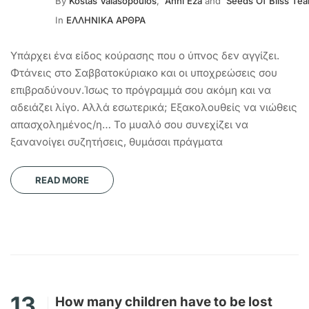
By
Kostas Valasopoulos
,
Anni Eza
and
Seeds Of Bliss Te
In
ΕΛΛΗΝΙΚΑ ΑΡΘΡΑ
Υπάρχει ένα είδος κούρασης που ο ύπνος δεν αγγίζει.
Φτάνεις στο Σαββατοκύριακο και οι υποχρεώσεις σου
επιβραδύνουν.Ίσως το πρόγραμμά σου ακόμη και να
αδειάζει λίγο. Αλλά εσωτερικά; Εξακολουθείς να νιώθεις
απασχολημένος/η… Το μυαλό σου συνεχίζει να
ξανανοίγει συζητήσεις, θυμάσαι πράγματα
READ MORE
13
How many children have to be lost