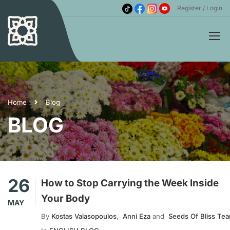
Register
Login
Home
Blog
BLOG
26
How to Stop Carrying the Week Inside
Your Body
MAY
By
Kostas Valasopoulos
,
Anni Eza
and
Seeds Of Bliss Te