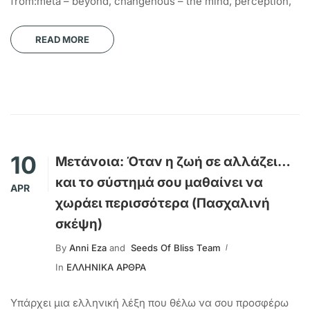
from:meta – beyond, changenous – the mind, perception,
READ MORE
10
Μετάνοια: Όταν η ζωή σε αλλάζει…
και το σύστημά σου μαθαίνει να
APR
χωράει περισσότερα (Πασχαλινή
σκέψη)
By
Anni Eza
and
Seeds Of Bliss Team
In
ΕΛΛΗΝΙΚΑ ΑΡΘΡΑ
Υπάρχει μια ελληνική λέξη που θέλω να σου προσφέρω