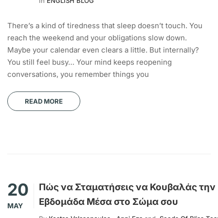
In
ENGLISH BLOG
There’s a kind of tiredness that sleep doesn’t touch. You
reach the weekend and your obligations slow down.
Maybe your calendar even clears a little. But internally?
You still feel busy… Your mind keeps reopening
conversations, you remember things you
READ MORE
20
Πώς να Σταματήσεις να Κουβαλάς την
Εβδομάδα Μέσα στο Σώμα σου
MAY